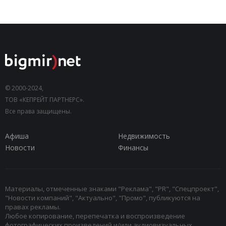
© 2000-2024,
ТОВ «КЕПРЕЙТ ПАРТНЕРС».
Все права защищены.
Афиша
Недвижимость
Новости
Финансы
Материалы, отмеченные знаками "Реклама", "PR", "Спецпроект",
"Новости компаний", "Актуально", "Промо", публикуются на
правах рекламы.
Любое копирование, перепечатка и воспроизведение
фотографических произведений и/или аудиовизуальных