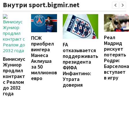
Внутри sport.bigmir.net
Реал
ПСЖ
Мадрид
приобрел
FA
рискует
вингера
отказывается
потерять
Манеса
поддерживать
Винисиус
Родри:
Аклиуша
президента
Жуниор
Барселона
за 50
ФИФА
продлил
вступает
миллионов
Инфантино:
контракт
в игру
евро
Утрата
с Реалом
доверия
до 2032
года