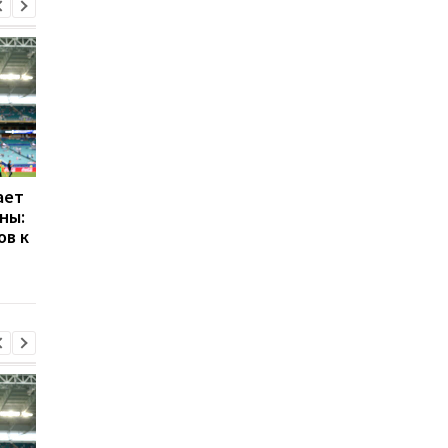
ает
Галатасарай обрав
Формула-1 на пути к
ны:
альтернативу зірці
легкости: планирует
ов к
Мілана Леау
дальнейшее снижен
веса болидов