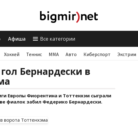
о
Афиша
Все категории
Хоккей
Теннис
ММА
Авто
Киберспорт
Экстрим
гол Бернардески в
ма
иги Европы Фиорентина и Тоттенхэм сыграли
таве фиалок забил Федерико Бернардески.