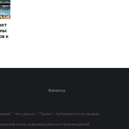
ает
Галатасарай обрав
Формула-1 на пути к
ны:
альтернативу зірці
легкости: планирует
ов к
Мілана Леау
дальнейшее снижен
веса болидов
Финансы
аний", "Актуально", "Промо", публикуются на правах
ведений и/или аудиовизуальных произведений