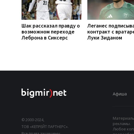
Шак рассказал правду о
Леганес подписыв
возможном переходе
контракт с вратар
Леброна в Сиксерс
Луки Зиданом
Афиша
Материалы,
© 2000-2024,
рекламы.
ТОВ «КЕПРЕЙТ ПАРТНЕРС».
Любое коп
Все права защищены.