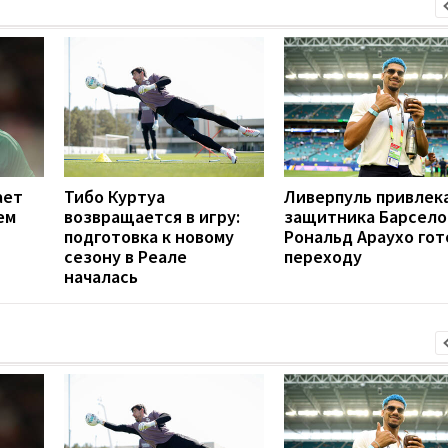
ает
Тибо Куртуа
Ливерпуль привлек
ем
возвращается в игру:
защитника Барсело
подготовка к новому
Рональд Араухо гот
сезону в Реале
переходу
началась