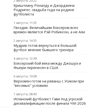
2 августа, 20:22
Криштиану Роналду и Джорджина
Родригес: свадьба года на родине
футболиста
1 августа, 11:35
Гвоздик: Величайшим боксером всех
времен является Рэй Робинсон, а не Али
2 августа, 14:35
Мудрик готов вернуться в большой
футбол: мнение бывшего тренера
4 августа, 12:38
Боксерский бой века между Джошуа и
Фьюри перенесен в США
6 августа, 10:08
Верховен готов на реванш с Усиком при
"весомых" условиях
1 августа, 08:40
Испанский футболист Гави под угрозой
дисквалификации после финала ЧМ-2026