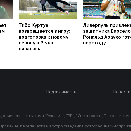
ает
Тибо Куртуа
Ливерпуль привлек
ем
возвращается в игру:
защитника Барсело
подготовка к новому
Рональд Араухо гот
сезону в Реале
переходу
началась
Недвижимость
Новости
 отмеченные знаками "Реклама", "PR", "Спецпроект", "Новости комп
ирование, перепечатка и воспроизведение фотографических произ