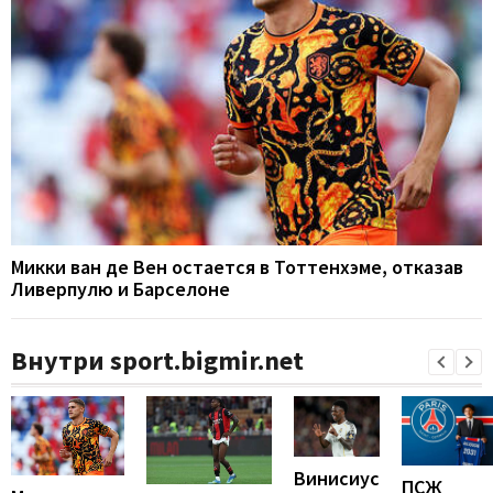
Микки ван де Вен остается в Тоттенхэме, отказав
Ливерпулю и Барселоне
Внутри sport.bigmir.net
Винисиус
ПСЖ