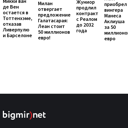
Микки ван
Жуниор
Милан
приобрел
де Вен
продлил
отвергает
вингера
остается в
контракт
предложение
Манеса
Тоттенхэме,
с Реалом
Галатасарая:
Аклиуша
отказав
до 2032
Леан стоит
за 50
Ливерпулю
года
50 миллионов
миллионо
и Барселоне
евро!
евро