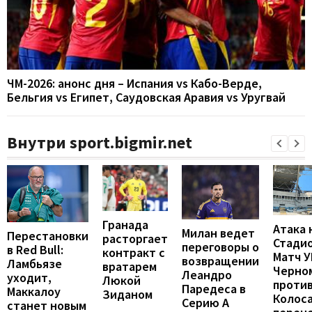
ЧМ-2026: анонс дня – Испания vs Кабо-Верде,
Бельгия vs Египет, Саудовская Аравия vs Уругвай
Внутри sport.bigmir.net
Гранада
Атака 
Милан ведет
Перестановки
расторгает
Стадио
переговоры о
в Red Bull:
контракт с
Матч 
возвращении
Ламбьязе
вратарем
Черно
Леандро
уходит,
Люкой
проти
Паредеса в
Маккалоу
Зиданом
Колос
Серию А
станет новым