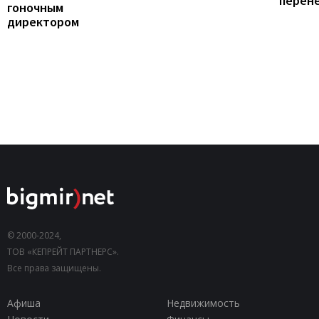
перен
гоночным
директором
© 2000-2024,
ТОВ «КЕПРЕЙТ ПАРТНЕРС».
Все права защищены.
Афиша
Недвижимость