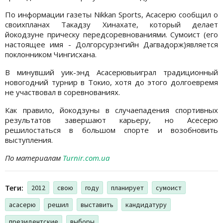
По информации газеты Nikkan Sports, Асасерю сообщил о
своихпланах Такадзу Хинахате, который делает
йокодзуне прическу передсоревнованиями. Сумоист (его
настоящее имя - Долгорсурэнгийн Дагвадорж)является
поклонником Чингисхана.
В минувший уик-энд Асасерювыиграл традиционный
новогодний турнир в Токио, хотя до этого долгоевремя
не участвовал в соревнованиях.
Как правило, йокодзуны в случаепадения спортивных
результатов завершают карьеру, но Асесерю
решилостаться в большом спорте и возобновить
выступления.
По материалам
Turnir.com.ua
Теги:
2012
свою
году
планирует
сумоист
асасерю
решил
выставить
кандидатуру
президентские
выборы