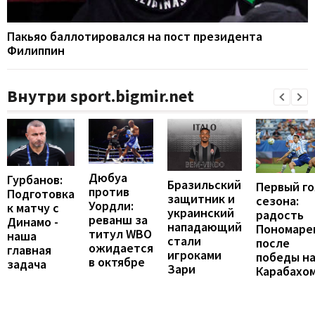
Пакьяо баллотировался на пост президента
Филиппин
Внутри sport.bigmir.net
Дюбуа
Гурбанов:
Бразильский
Первый го
против
Подготовка
защитник и
сезона:
Уордли:
к матчу с
украинский
радость
реванш за
Динамо -
нападающий
Пономаре
титул WBO
наша
стали
после
ожидается
главная
игроками
победы н
в октябре
задача
Зари
Карабахо