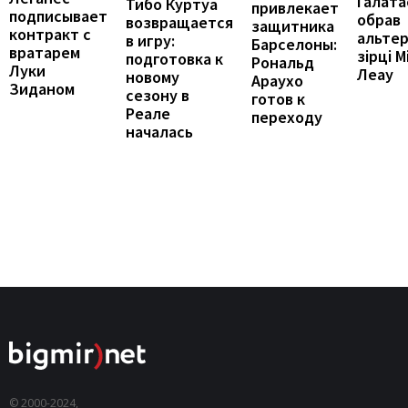
Галата
Тибо Куртуа
привлекает
подписывает
обрав
возвращается
защитника
контракт с
альте
в игру:
Барселоны:
вратарем
зірці М
подготовка к
Рональд
Луки
Леау
новому
Араухо
Зиданом
сезону в
готов к
Реале
переходу
началась
© 2000-2024,