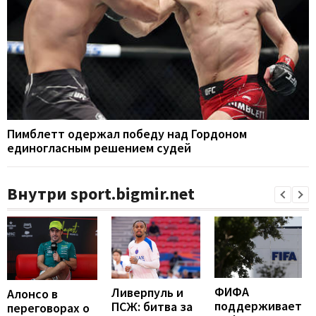
Пимблетт одержал победу над Гордоном
единогласным решением судей
Внутри sport.bigmir.net
ФИФА
Ливерпуль и
Алонсо в
поддерживает
ПСЖ: битва за
переговорах о