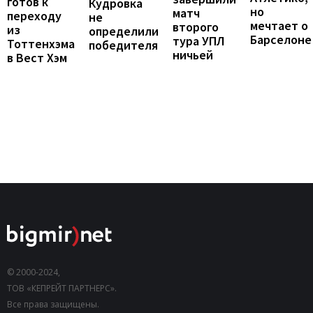
готов к
Кудровка
но
матч
переходу
не
мечтает о
второго
из
определили
Барселоне
тура УПЛ
Тоттенхэма
победителя
ничьей
в Вест Хэм
© 2000-2024,
ТОВ «КЕПРЕЙТ ПАРТНЕРС».
Все права защищены.