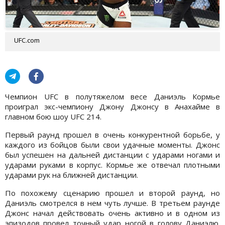
UFC.com
Чемпион UFC в полутяжелом весе Даниэль Кормье
проиграл экс-чемпиону Джону Джонсу в Анахайме в
главном бою шоу UFC 214.
Первый раунд прошел в очень конкурентной борьбе, у
каждого из бойцов были свои удачные моменты. Джонс
был успешен на дальней дистанции с ударами ногами и
ударами руками в корпус. Кормье же отвечал плотными
ударами рук на ближней дистанции.
По похожему сценарию прошел и второй раунд, но
Даниэль смотрелся в нем чуть лучше. В третьем раунде
Джонс начал действовать очень активно и в одном из
эпизодов провел точный удар ногой в голову Даниэлю.