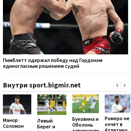
Пимблетт одержал победу над Гордоном
единогласным решением судей
Внутри sport.bigmir.net
Ромеро не
Буковина и
Манор
Левый
хочет в
Оболонь
Соломон
Берег и
Атлетико,
завершили