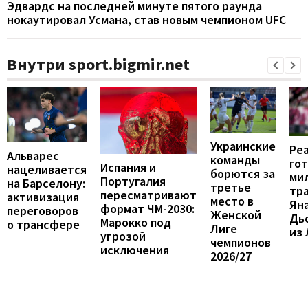
Эдвардс на последней минуте пятого раунда
нокаутировал Усмана, став новым чемпионом UFC
Внутри sport.bigmir.net
Украинские
Ре
Альварес
команды
гот
Испания и
нацеливается
борются за
ми
Португалия
на Барселону:
третье
тр
пересматривают
активизация
место в
Ян
формат ЧМ-2030:
переговоров
Женской
Дь
Марокко под
о трансфере
Лиге
из
угрозой
чемпионов
исключения
2026/27