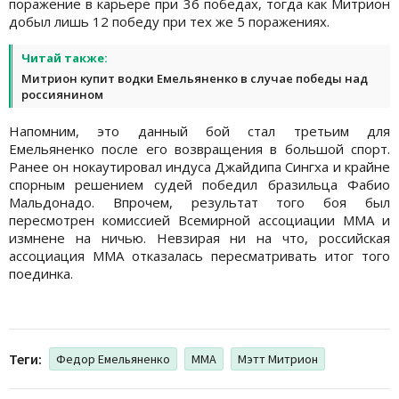
поражение в карьере при 36 победах, тогда как Митрион
добыл лишь 12 победу при тех же 5 поражениях.
Читай также:
Митрион купит водки Емельяненко в случае победы над
россиянином
Напомним, это данный бой стал третьим для
Емельяненко после его возвращения в большой спорт.
Ранее он нокаутировал индуса Джайдипа Сингха и крайне
спорным решением судей победил бразильца Фабио
Мальдонадо. Впрочем, результат того боя был
пересмотрен комиссией Всемирной ассоциации ММА и
измнене на ничью. Невзирая ни на что, российская
ассоциация ММА отказалась пересматривать итог того
поединка.
Теги:
Федор Емельяненко
ММА
Мэтт Митрион