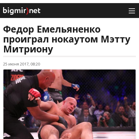
Федор Емельяненко
проиграл нокаутом Мэтту
Митриону
25 июня 2017, 08:20