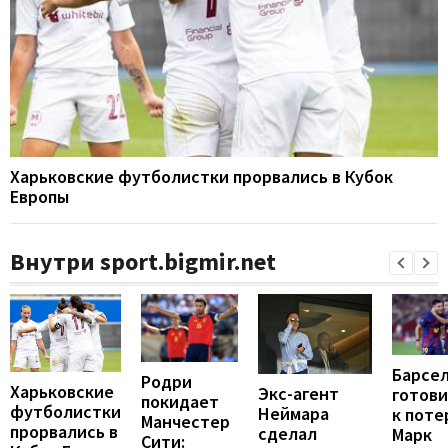
Харьковские футболистки прорвались в Кубок
Европы
Внутри sport.bigmir.net
Барсе
Родри
Харьковские
Экс-агент
готови
покидает
футболистки
Неймара
к поте
Манчестер
прорвались в
сделал
Марк
Сити: