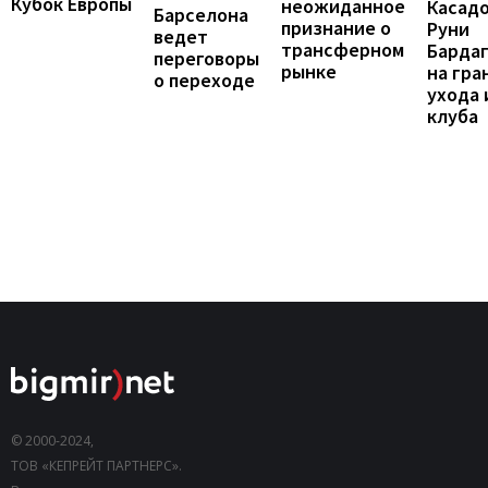
Кубок Европы
неожиданное
Касадо
Барселона
признание о
Руни
ведет
трансферном
Барда
переговоры
рынке
на гра
о переходе
ухода 
клуба
© 2000-2024,
ТОВ «КЕПРЕЙТ ПАРТНЕРС».