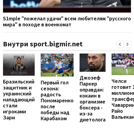
S1mple "пожелал удачи" всем любителям "русского
мира" в походе в военкомат
Внутри sport.bigmir.net
Джозеф
Челси
Бразильский
Первый гол
Паркер
готовит 
защитник и
сезона:
оправдан:
миллион
украинский
радость
кокаин в
трансфе
нападающий
Пономаренко
организме
Чаваррии
стали
после
боксера -
Райо
игроками
победы над
из-за
Вальека
Зари
Карабахом
диетолога