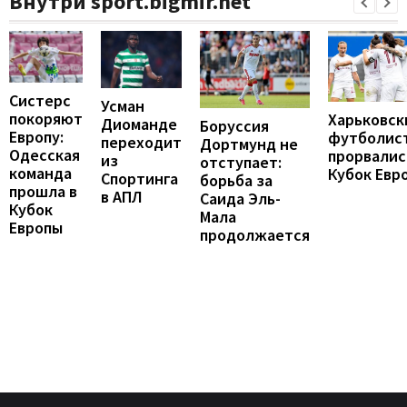
Внутри sport.bigmir.net
Систерс
Усман
покоряют
Харьковск
Диоманде
Боруссия
Европу:
футболис
переходит
Дортмунд не
Одесская
прорвалис
из
отступает:
команда
Кубок Евр
Спортинга
борьба за
прошла в
в АПЛ
Саида Эль-
Кубок
Мала
Европы
продолжается