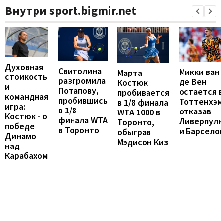
Внутри sport.bigmir.net
Духовная
Свитолина
Микки ван
Марта
стойкость
разгромила
де Вен
Костюк
и
Потапову,
остается 
пробивается
командная
пробившись
Тоттенхэм
в 1/8 финала
игра:
в 1/8
отказав
WTA 1000 в
Костюк - о
финала WTA
Ливерпул
Торонто,
победе
в Торонто
и Барсело
обыграв
Динамо
Мэдисон Киз
над
Карабахом