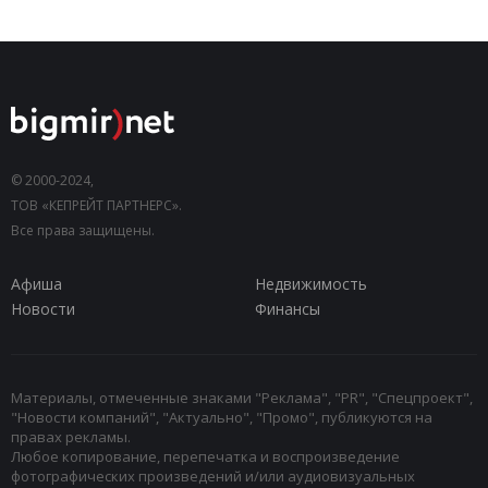
© 2000-2024,
ТОВ «КЕПРЕЙТ ПАРТНЕРС».
Все права защищены.
Афиша
Недвижимость
Новости
Финансы
Материалы, отмеченные знаками "Реклама", "PR", "Спецпроект",
"Новости компаний", "Актуально", "Промо", публикуются на
правах рекламы.
Любое копирование, перепечатка и воспроизведение
фотографических произведений и/или аудиовизуальных