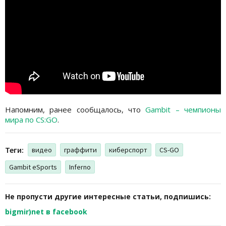
Напомним, ранее сообщалось, что
Gambit – чемпионы
мира по CS:GO
.
Теги:
видео
граффити
киберспорт
CS-GO
Gambit eSports
Inferno
Не пропусти другие интересные статьи, подпишись:
bigmir)net в facebook