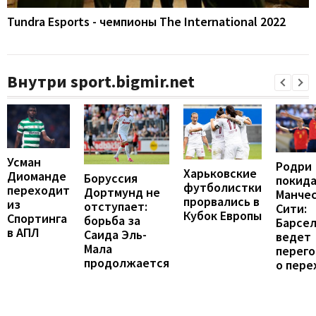
Tundra Esports - чемпионы The International 2022
Внутри sport.bigmir.net
Усман
Родри
Харьковские
Диоманде
Боруссия
покид
футболистки
переходит
Дортмунд не
Манче
прорвались в
из
отступает:
Сити:
Кубок Европы
Спортинга
борьба за
Барсе
в АПЛ
Саида Эль-
ведет
Мала
перег
продолжается
о пере