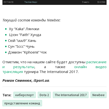
Текущий состав
команды Newbee:
Ху “Kaka“ Лянчжи
Цзэн “Faith“ Хунда
Сюй “uuu9“ Хань
Сун “Sccc“ Чунь
Дэмиэн “Kphoenii“ Чок
Отметим, что на нашем сайте будет доступны
расписание
и результаты
, а также
онлайн видео
трансляция
турнира The International 2017
.
Роман Семенюк, iSport.ua
.
Теги:
киберспорт
Dota 2
The International 2017
Newbee
представление команд