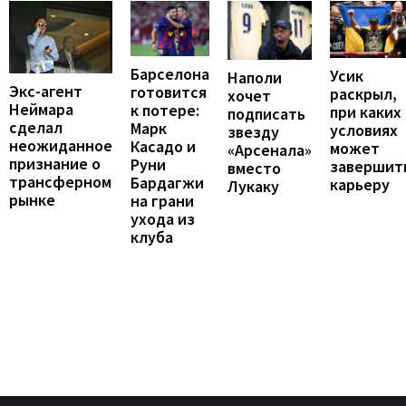
Барселона
Усик
Наполи
Экс-агент
готовится
раскрыл,
хочет
Неймара
к потере:
при каких
подписать
сделал
Марк
условиях
звезду
неожиданное
Касадо и
может
«Арсенала»
признание о
Руни
завершит
вместо
трансферном
Бардагжи
карьеру
Лукаку
рынке
на грани
ухода из
клуба