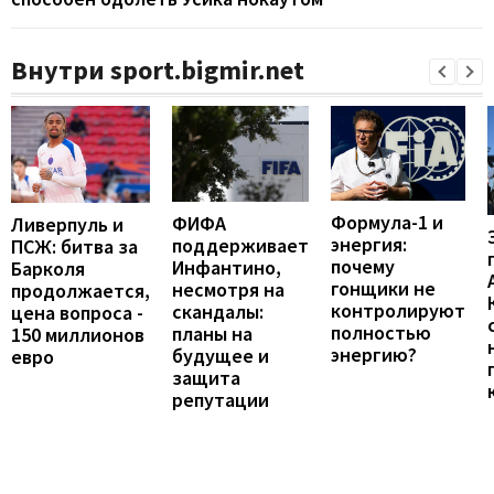
Внутри sport.bigmir.net
Формула-1 и
ФИФА
Ливерпуль и
энергия:
поддерживает
ПСЖ: битва за
почему
Инфантино,
Барколя
гонщики не
несмотря на
продолжается,
контролируют
скандалы:
цена вопроса -
полностью
планы на
150 миллионов
энергию?
будущее и
евро
защита
репутации