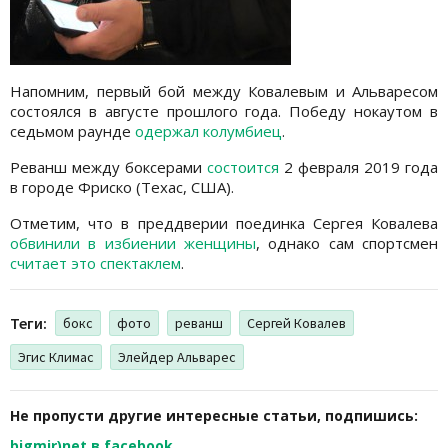
Напомним, первый бой между Ковалевым и Альваресом
состоялся в августе прошлого года. Победу нокаутом в
седьмом раунде
одержал колумбиец
.
Реванш между боксерами
состоится
2 февраля 2019 года
в городе Фриско (Техас, США).
Отметим, что в преддверии поединка Сергея Ковалева
обвинили в избиении женщины
, однако сам спортсмен
считает это спектаклем
.
Теги:
бокс
фото
реванш
Сергей Ковалев
Эгис Климас
Элейдер Альварес
Не пропусти другие интересные статьи, подпишись:
bigmir)net в facebook