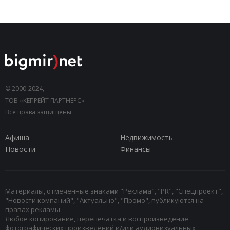
© 2000-2024,
ТОВ «КЕПРЕЙТ ПАРТНЕРС».
Все права защищены.
Афиша
Недвижимость
Новости
Финансы
Материалы, отмеченные знаками "Реклама", "PR", "Спецпроект",
"Новости компаний", "Актуально", "Промо", публикуются на
правах рекламы.
Любое копирование, перепечатка и воспроизведение
фотографических произведений и/или аудиовизуальных