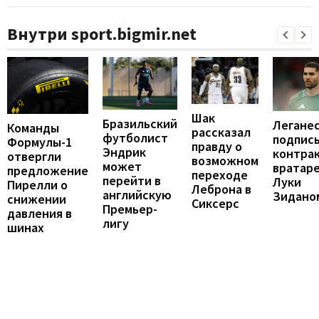
Внутри sport.bigmir.net
Шак
Бразильский
Легане
Команды
рассказал
футболист
подпис
Формулы-1
правду о
Эндрик
контрак
отвергли
возможном
может
вратар
предложение
переходе
перейти в
Луки
Пирелли о
Леброна в
английскую
Зидано
снижении
Сиксерс
Премьер-
давления в
лигу
шинах