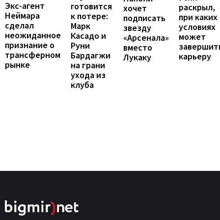
Экс-агент
готовится
раскрыл,
хочет
Неймара
к потере:
при каких
подписать
сделал
Марк
условиях
звезду
неожиданное
Касадо и
может
«Арсенала»
признание о
Руни
завершит
вместо
трансферном
Бардагжи
карьеру
Лукаку
рынке
на грани
ухода из
клуба