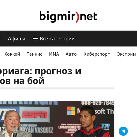
о
Афиша
Все категории
Хоккей
Теннис
ММА
Авто
Киберспорт
Экстрим
риага: прогноз и
ов на бой