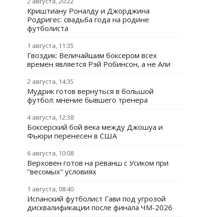
2 августа, 20:22
Криштиану Роналду и Джорджина
Родригес: свадьба года на родине
футболиста
1 августа, 11:35
Гвоздик: Величайшим боксером всех
времен является Рэй Робинсон, а не Али
2 августа, 14:35
Мудрик готов вернуться в большой
футбол: мнение бывшего тренера
4 августа, 12:38
Боксерский бой века между Джошуа и
Фьюри перенесен в США
6 августа, 10:08
Верховен готов на реванш с Усиком при
"весомых" условиях
1 августа, 08:40
Испанский футболист Гави под угрозой
дисквалификации после финала ЧМ-2026