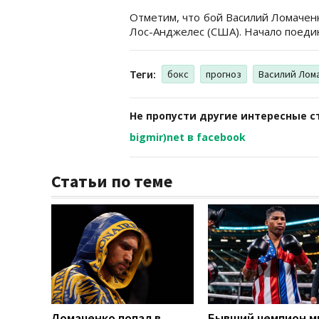
Отметим, что бой Василий Ломачен
Лос-Анджелес (США). Начало поединк
Теги:
бокс
прогноз
Василий Лом
Не пропусти другие интересные с
bigmir)net в facebook
Статьи по теме
Ломаченко попал в
Бывший чемпион м