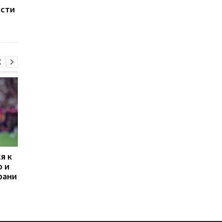
ости
может состояться бой
возможном перенос
против Ломаченко
боя с Ломаченко
я к
Наполи хочет
Усик раскрыл, при к
о и
подписать звезду
условиях может
рани
«Арсенала» вместо
завершить карьеру
Лукаку