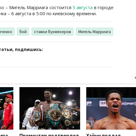
ко – Мигель Марриага состоится
5 августа
в городе
а – 6 августа в 5:00 по киевскому времени.
аченко
бой
ставки букмекеров
Мигель Марриага
татьи, подпишись:
ира
Промоутер подтвердил,
Хэйни поддал