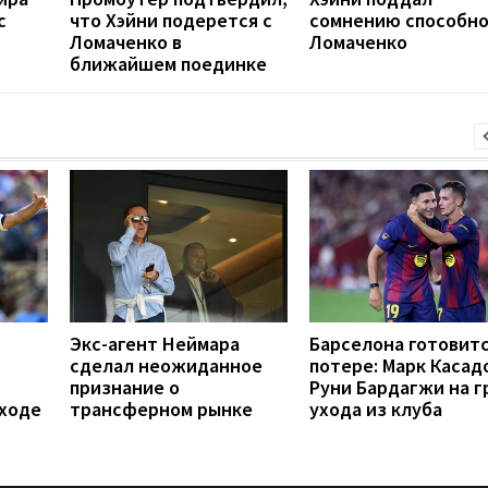
с
что Хэйни подерется с
сомнению способн
Ломаченко в
Ломаченко
ближайшем поединке
Экс-агент Неймара
Барселона готовитс
сделал неожиданное
потере: Марк Касад
признание о
Руни Бардагжи на г
еходе
трансферном рынке
ухода из клуба