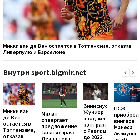
Микки ван де Вен остается в Тоттенхэме, отказав
Ливерпулю и Барселоне
Внутри sport.bigmir.net
Винисиус
ПСЖ
Микки ван
Жуниор
Милан
приобрел
де Вен
продлил
отвергает
вингера
остается в
контракт
предложение
Манеса
Тоттенхэме,
с Реалом
Галатасарая:
Аклиуша
отказав
до 2032
Леан стоит
за 50