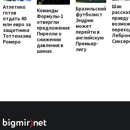
Шак
Атлетико
Бразильский
Команды
расска
готов
футболист
Формулы-1
правду
отдать 40
Эндрик
отвергли
возмо
млн евро за
может
предложение
перехо
защитника
перейти в
Пирелли о
Леброн
Тоттенхэма
английскую
снижении
Сиксер
Ромеро
Премьер-
давления в
лигу
шинах