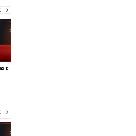
ах о
Ливерпуль и ПСЖ: битва
ФИФА поддерживае
за Барколя
Инфантино, несмот
продолжается, цена
на скандалы: планы 
вопроса - 150
будущее и защита
миллионов евро
репутации