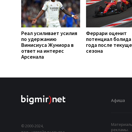
Реал усиливает усилия
Феррари оценит
по удержанию
потенциал болида
Винисиуса Жуниора в
года после текуще
ответ на интерес
сезона
Арсенала
Афиша
Материалы,
© 2000-2024,
рекламы.