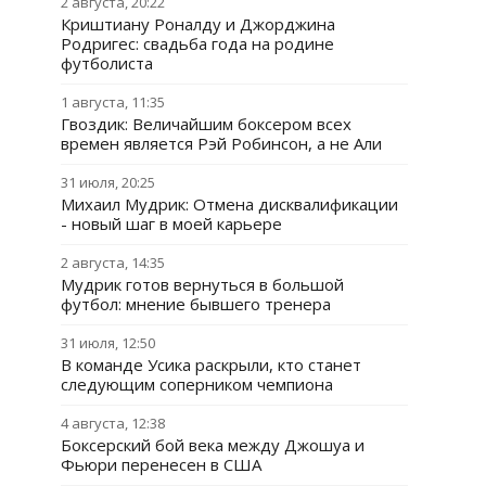
2 августа, 20:22
Криштиану Роналду и Джорджина
Родригес: свадьба года на родине
футболиста
1 августа, 11:35
Гвоздик: Величайшим боксером всех
времен является Рэй Робинсон, а не Али
31 июля, 20:25
Михаил Мудрик: Отмена дисквалификации
- новый шаг в моей карьере
2 августа, 14:35
Мудрик готов вернуться в большой
футбол: мнение бывшего тренера
31 июля, 12:50
В команде Усика раскрыли, кто станет
следующим соперником чемпиона
4 августа, 12:38
Боксерский бой века между Джошуа и
Фьюри перенесен в США