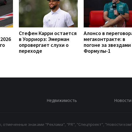
Стефен Карри остается
Алонсо в переговор
 2026
в Уорриорз: Эмерман
мегаконтракте: в
го
опровергает слухи о
погоне за звездами
переходе
Формулы-1
Недвижимость
Новости
 отмеченные знаками "Реклама", "PR", "Спецпроект", "Новости комп