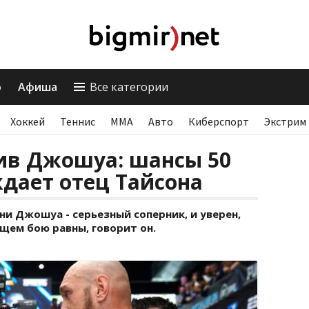
о
Афиша
Все категории
Хоккей
Теннис
ММА
Авто
Киберспорт
Экстрим
ив Джошуа: шансы 50
ждает отец Тайсона
и Джошуа - серьезный соперник, и уверен,
щем бою равны, говорит он.