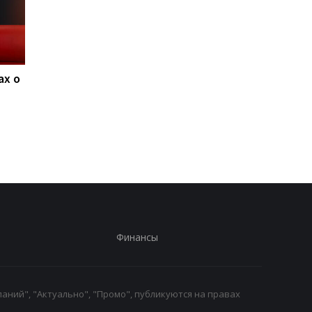
ах о
Ливерпуль и ПСЖ: битва
ФИФА поддерживае
за Барколя
Инфантино, несмот
продолжается, цена
на скандалы: планы 
вопроса - 150
будущее и защита
миллионов евро
репутации
Финансы
аний", "Актуально", "Промо", публикуются на правах