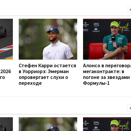
Стефен Карри остается
Алонсо в переговор
 2026
в Уорриорз: Эмерман
мегаконтракте: в
го
опровергает слухи о
погоне за звездами
переходе
Формулы-1