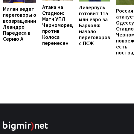
Атака на
Ливерпуль
Милан ведет
Россия
Стадион:
готовит 115
переговоры о
атакуе
Матч УПЛ
млн евро за
возвращении
Одессу
Черноморец
Барколя:
Леандро
Стадио
против
начало
Паредеса в
Черно
Колоса
переговоров
Серию А
повреж
перенесен
с ПСЖ
есть
постра