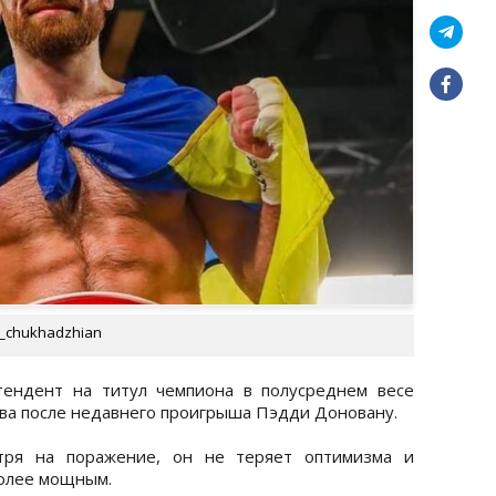
n_chukhadzhian
тендент на титул чемпиона в полусреднем весе
тва после недавнего проигрыша Пэдди Доновану.
отря на поражение, он не теряет оптимизма и
более мощным.