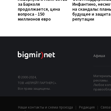
за Барколя
Инфантино, несмо
продолжается, цена
на скандалы: план
вопроса - 150
будущее и защита
миллионов евро
репутации
Афиша
Материалы,
© 2000-2024,
рекламы.
ТОВ «КЕПРЕЙТ ПАРТНЕРС».
Любое коп
Все права защищены.
правооблад
Наши контакты и схема проезда
|
Редакция
|
Связа