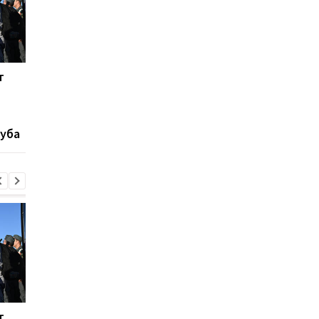
т
Верховен готов на
Инфантино на грани
реванш с Усиком при
отставки: должност
"весомых" условиях
под угрозой
уба
т
Верховен готов на
Инфантино на грани