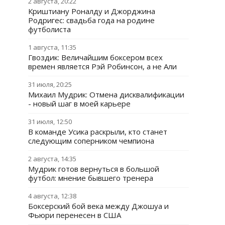
2 августа, 20:22
Криштиану Роналду и Джорджина
Родригес: свадьба года на родине
футболиста
1 августа, 11:35
Гвоздик: Величайшим боксером всех
времен является Рэй Робинсон, а не Али
31 июля, 20:25
Михаил Мудрик: Отмена дисквалификации
- новый шаг в моей карьере
31 июля, 12:50
В команде Усика раскрыли, кто станет
следующим соперником чемпиона
2 августа, 14:35
Мудрик готов вернуться в большой
футбол: мнение бывшего тренера
4 августа, 12:38
Боксерский бой века между Джошуа и
Фьюри перенесен в США