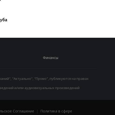
реванш с Усиком при
отставки: должност
"весомых" условиях
под угрозой
уба
Финансы
аний", "Актуально", "Промо", публикуются на правах
ведений и/или аудиовизуальных произведений
льское Соглашение
|
Политика в сфере