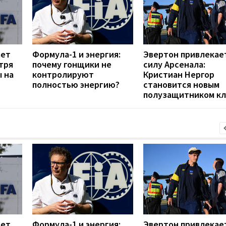
ает
Формула-1 и энергия:
Эвертон привлекае
тря
почему гонщики не
силу Арсенала:
ы на
контролируют
Кристиан Нергор
полностью энергию?
становится новым
полузащитником кл
ает
Формула-1 и энергия:
Эвертон привлекае