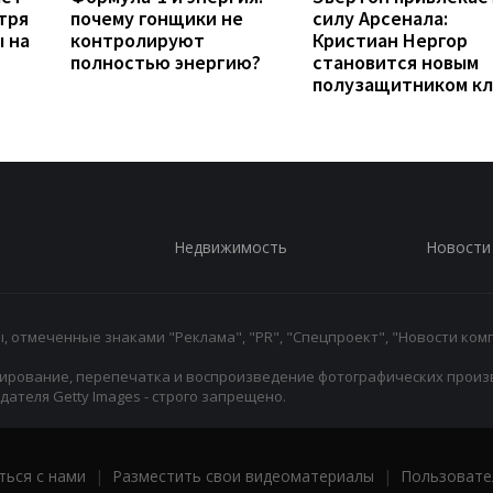
тря
почему гонщики не
силу Арсенала:
ы на
контролируют
Кристиан Нергор
полностью энергию?
становится новым
полузащитником кл
Недвижимость
Новости
 отмеченные знаками "Реклама", "PR", "Спецпроект", "Новости комп
ирование, перепечатка и воспроизведение фотографических произ
ателя Getty Images - строго запрещено.
ться с нами
|
Разместить свои видеоматериалы
|
Пользовате