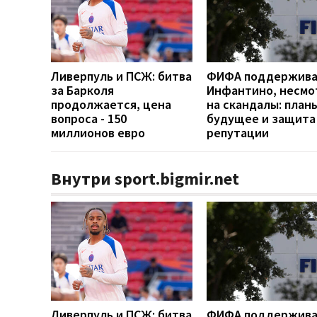
Ливерпуль и ПСЖ: битва
ФИФА поддержив
за Барколя
Инфантино, несмо
продолжается, цена
на скандалы: план
вопроса - 150
будущее и защита
миллионов евро
репутации
Внутри sport.bigmir.net
Ливерпуль и ПСЖ: битва
ФИФА поддержив