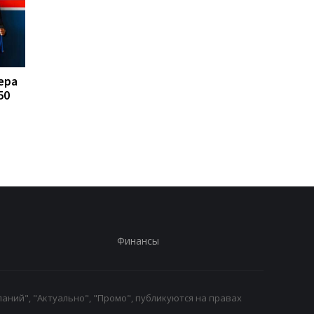
ера
FA отказывается
Реал Мадрид рискуе
50
поддерживать
потерять Родри:
президента ФИФА
Барселона вступает 
Инфантино: Утрата
игру
доверия
Финансы
аний", "Актуально", "Промо", публикуются на правах