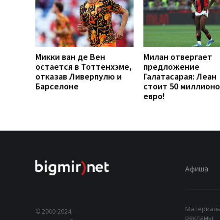
Микки ван де Вен
Милан отвергает
остается в Тоттенхэме,
предложение
отказав Ливерпулю и
Галатасарая: Леан
Барселоне
стоит 50 миллионо
евро!
Афиша
Материалы,
© 2000-2024,
рекламы.