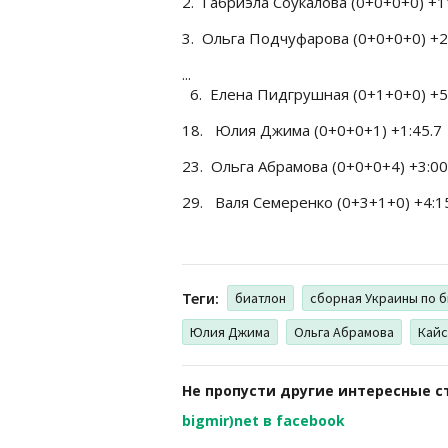
2.
Габриэла Соукалова (0+0+0+0) +1
3.
Ольга Подчуфарова (0+0+0+0) +2
...
6.
Елена Пидгрушная (0+1+0+0) +5
18.
Юлия Джима (0+0+0+1) +1:45.7
23.
Ольга Абрамова (0+0+0+4) +3:00
29.
Валя Семеренко (0+3+1+0) +4:1
Теги:
биатлон
сборная Украины по 
Юлия Джима
Ольга Абрамова
Кайс
Не пропусти другие интересные с
bigmir)net в facebook