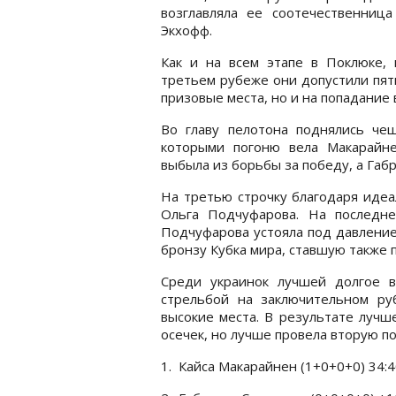
возглавляла ее соотечественница
Экхофф.
Как и на всем этапе в Поклюке, 
третьем рубеже они допустили пят
призовые места, но и на попадание 
Во главу пелотона поднялись чеш
которыми погоню вела Макарайне
выбыла из борьбы за победу, а Габр
На третью строчку благодаря идеа
Ольга Подчуфарова. На последне
Подчуфарова устояла под давление
бронзу Кубка мира, ставшую также п
Среди украинок лучшей долгое 
стрельбой на заключительном ру
высокие места. В результате лучш
осечек, но лучше провела вторую по
1.
Кайса Макарайнен (1+0+0+0) 34:4