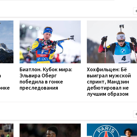
Биатлон. Кубок мира:
Хохфильцен: Бё
а
Эльвира Оберг
выиграл мужской
победила в гонке
спринт, Мандзин
онке
преследования
дебютировал не
лучшим образом