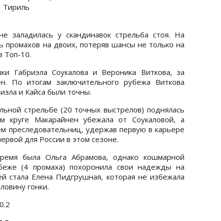
 Тириль
не заладилась у скандинавок стрельба стоя. На
ь промахов на двоих, потеряв шансы не только на
в Топ-10.
ки Габриэла Соукалова и Вероника Виткова, за
н. По итогам заключительного рубежа Виткова
иэла и Кайса были точны.
льной стрельбе (20 точных выстрелов) поднялась
м круге Макарайнен убежала от Соукаловой, а
м преследовательниц, удержав первую в карьере
ервой для России в этом сезоне.
время была Ольга Абрамова, однако кошмарной
беже (4 промаха) похоронила свои надежды на
ей стала Елена Пидгрушная, которая не избежала
ловину гонки.
0.2