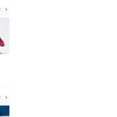
Хаузер выиграла спринт
Бывший швейцарски
на этапе Кубка мира в
биатлонист покончи
Контиолахти, украинок
собой
нет в топ-50