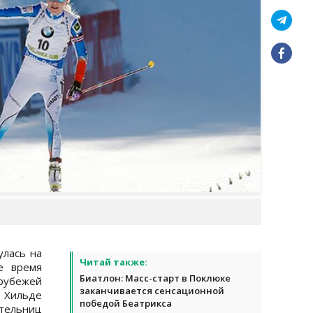
лась на
Читай также:
е время
Биатлон: Масс-старт в Поклюке
 рубежей
заканчивается сенсационной
 Хильде
победой Беатрикса
ельниц