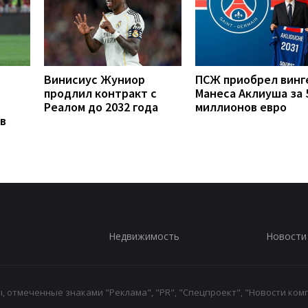
Винисиус Жуниор
ПСЖ приобрел винг
продлил контракт с
Манеса Аклиуша за 
Реалом до 2032 года
миллионов евро
в
Недвижимость
Новости
 отмеченные знаками "Реклама", "PR", "Спецпроект", "Новости комп