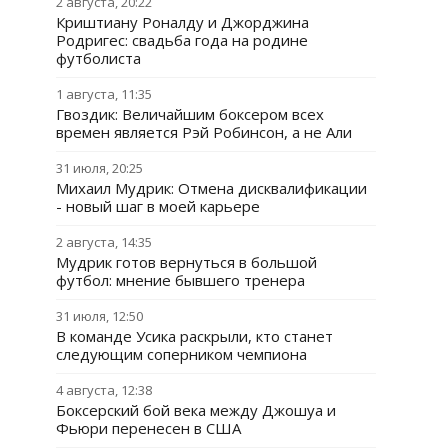
2 августа, 20:22
Криштиану Роналду и Джорджина
Родригес: свадьба года на родине
футболиста
1 августа, 11:35
Гвоздик: Величайшим боксером всех
времен является Рэй Робинсон, а не Али
31 июля, 20:25
Михаил Мудрик: Отмена дисквалификации
- новый шаг в моей карьере
2 августа, 14:35
Мудрик готов вернуться в большой
футбол: мнение бывшего тренера
31 июля, 12:50
В команде Усика раскрыли, кто станет
следующим соперником чемпиона
4 августа, 12:38
Боксерский бой века между Джошуа и
Фьюри перенесен в США