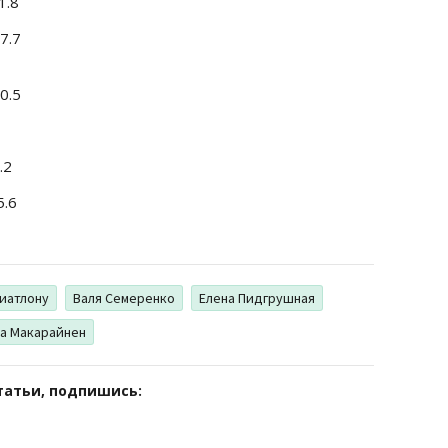
1.8
7.7
0.5
.2
5.6
биатлону
Валя Семеренко
Елена Пидгрушная
а Макарайнен
татьи, подпишись: