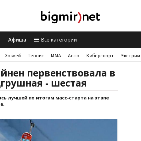
о
Афиша
Все категории
Хоккей
Теннис
ММА
Авто
Киберспорт
Экстрим
йнен первенствовала в
дгрушная - шестая
сь лучшей по итогам масс-старта на этапе
е.