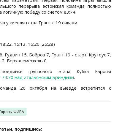
ольшого перерыва эстонская команда полностью
 логичную победу со счетом 83:74.
 у киевлян стал Грант с 19 очками.
18:22, 15:13, 16:20, 25:28)
, Гудвин 15, Бобров 7, Грант 19 - старт; Крутоус 7,
 2, Берханемескель 0
поединке группового этапа Кубка Европы
 74:70 над итальянским Бриндизи
.
оманда 26 октября на выезде встретится с
Европы ФИБА
татьи, подпишись: