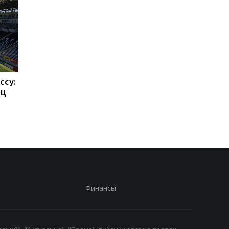
ссу:
Такехиро Томиясу: из
Барселона привлека
ец
Арсенала в Кристал
Родри: Трансферны
Пэлас
переход на 70
миллионов евро
Финансы