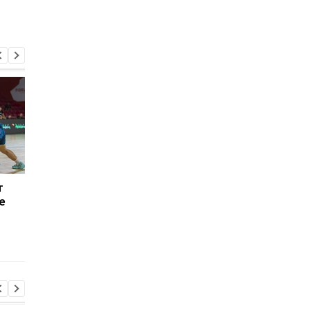
т
Будивельник прошел
Утверждено досроч
е
первый раунд
завершение
квалификации Лиги
баскетбольного сез
чемпионов, разгромив
в Украине
Норрчепинг