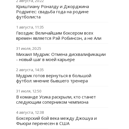
2 августа, 20:22
Криштиану Роналду и Джорджина
Родригес: свадьба года на родине
футболиста
1 августа, 11:35
Гвоздик: Величайшим боксером всех
времен является Рэй Робинсон, а не Али
31 июля, 20:25
Михаил Мудрик: Отмена дисквалификации
- новый шаг в моей карьере
2 августа, 14:35
Мудрик готов вернуться в большой
футбол: мнение бывшего тренера
31 июля, 12:50
В команде Усика раскрыли, кто станет
следующим соперником чемпиона
4 августа, 12:38
Боксерский бой века между Джошуа и
Фьюри перенесен в США