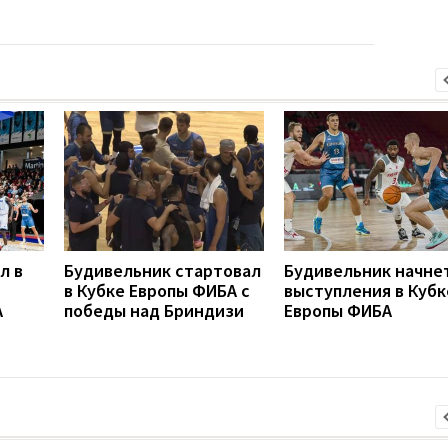
л в
Будивельник стартовал
Будивельник начне
в Кубке Европы ФИБА с
выступления в Кубк
А
победы над Бриндизи
Европы ФИБА