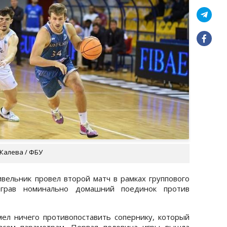
Калева / ФБУ
ивельник провел второй матч в рамках группового
грав номинально домашний поединок против
мел ничего противопоставить сопернику, который
 всем параметрам. Первая половина игры вышла