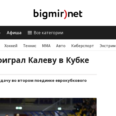
о
Афиша
Все категории
Хоккей
Теннис
ММА
Авто
Киберспорт
Экстрим
играл Калеву в Кубке
удачу во втором поединке еврокубкового