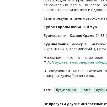
относительно равно, но после б
перехватила инициативу и одержала
Самым результативным игроком матча
Кубок Европы ФИБА. 2-й тур
Будивельник -
Калев/Крамо
74:83 (
Будивельник:
Барбер 10, Близнюк 8
Тыртышник 3, Коломойский 3, Браун
Напомним, что в стартовом 
ФИБА
Будивельник одержал победу
В следующем матче киевская к
нидерландским Гронингеном.
Теги:
будивельник
Калев
Кубок 
Не пропусти другие интересные с