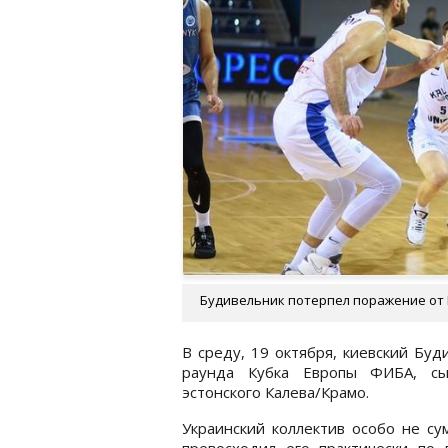
Будивельник потерпел поражение от 
В среду, 19 октября, киевский Буд
раунда Кубка Европы ФИБА, сы
эстонского Калева/Крамо.
Украинский коллектив особо не су
превосходил его практически по