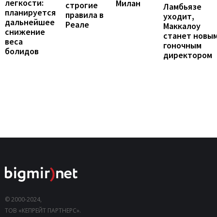
легкости:
Милан
строгие
Ламбьязе
планируется
правила в
уходит,
дальнейшее
Реале
Маккалоу
снижение
станет новы
веса
гоночным
болидов
директором
© 2000-2024,
ТОВ «КЕПРЕЙТ ПАРТНЕРС».