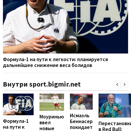
Формула-1 на пути к легкости: планируется
дальнейшее снижение веса болидов
Внутри sport.bigmir.net
Исмаэль
Моуринью
Формула-1
Беннасер
ввел
Перестановк
на пути к
покидает
новые
в Red Bull: