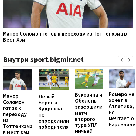
Манор Соломон готов к переходу из Тоттенхэма в
Вест Хэм
Внутри sport.bigmir.net
Ромеро не
Буковина и
Манор
Левый
хочет в
Оболонь
Соломон
Берег и
Атлетико,
завершили
готов к
Кудровка
но
матч
переходу
не
мечтает о
второго
из
определили
Барселоне
тура УПЛ
Тоттенхэма
победителя
ничьей
в Вест Хэм