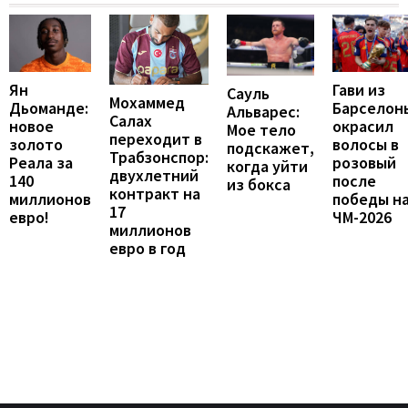
Ян
Гави из
Сауль
Мохаммед
Дьоманде:
Барселон
Альварес:
Салах
новое
окрасил
Мое тело
переходит в
золото
волосы в
подскажет,
Трабзонспор:
Реала за
розовый
когда уйти
двухлетний
140
после
из бокса
контракт на
миллионов
победы н
17
евро!
ЧМ-2026
миллионов
евро в год