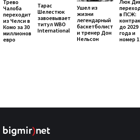
Люк Ди
Трево
Тарас
Ушел из
перехо
Чалоба
Шелестюк
жизни
в ПСЖ:
переходит
завоевывает
легендарный
контра
из Челси в
титул WBO
баскетболист
до 2029
Комо за 30
International
и тренер Дон
года и
миллионов
Нельсон
номер 1
евро