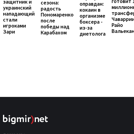
готовит 
защитник и
сезона:
оправдан:
миллион
украинский
радость
кокаин в
трансфе
нападающий
Пономаренко
организме
Чаваррии
стали
после
боксера -
Райо
игроками
победы над
из-за
Вальека
Зари
Карабахом
диетолога