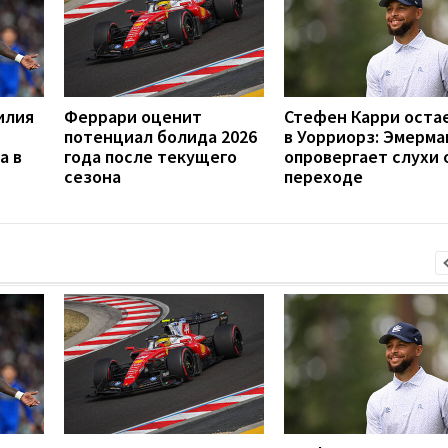
илия
Феррари оценит
Стефен Карри оста
потенциал болида 2026
в Уорриорз: Эмерма
а в
года после текущего
опровергает слухи 
сезона
переходе