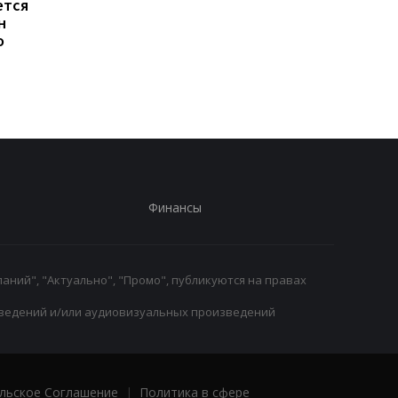
ется
Алонсо в переговорах о
Ливерпуль и ПСЖ: би
н
мегаконтракте: в
за Барколя
о
погоне за звездами
продолжается, цена
Формулы-1
вопроса - 150
миллионов евро
Финансы
аний", "Актуально", "Промо", публикуются на правах
ведений и/или аудиовизуальных произведений
льское Соглашение
|
Политика в сфере