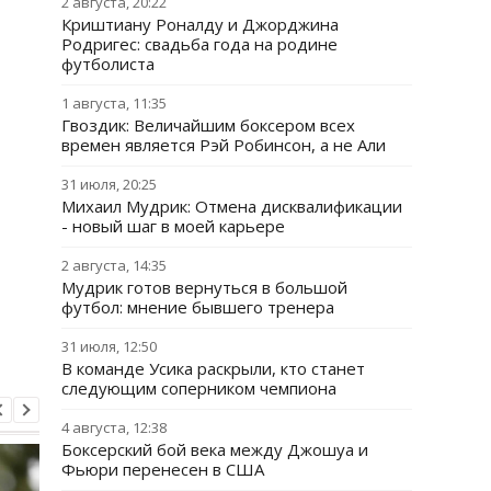
2 августа, 20:22
Криштиану Роналду и Джорджина
Родригес: свадьба года на родине
футболиста
1 августа, 11:35
Гвоздик: Величайшим боксером всех
времен является Рэй Робинсон, а не Али
31 июля, 20:25
Михаил Мудрик: Отмена дисквалификации
- новый шаг в моей карьере
2 августа, 14:35
Мудрик готов вернуться в большой
футбол: мнение бывшего тренера
31 июля, 12:50
В команде Усика раскрыли, кто станет
следующим соперником чемпиона
4 августа, 12:38
Боксерский бой века между Джошуа и
Фьюри перенесен в США