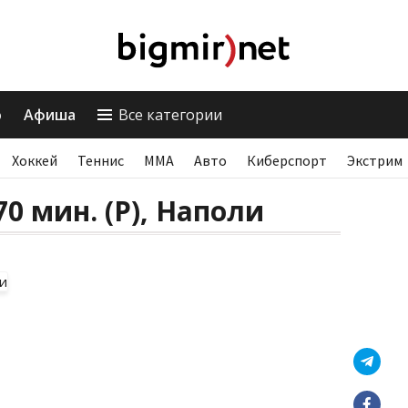
о
Афиша
Все категории
Хоккей
Теннис
ММА
Авто
Киберспорт
Экстрим
0 мин. (P), Наполи