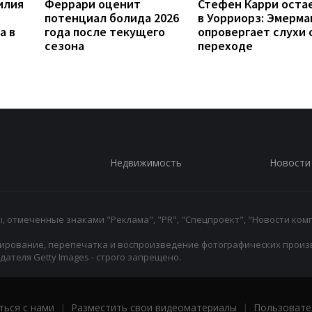
илия
Феррари оценит
Стефен Карри оста
потенциал болида 2026
в Уорриорз: Эмерма
а в
года после текущего
опровергает слухи 
сезона
переходе
Недвижимость
Новости
 отмеченные знаками "Реклама", "PR", "Спецпроект", "Новости комп
ирование, перепечатка и воспроизведение фотографических произ
ателя Getty Images - строго запрещено.
ться с нами
|
Разместить свои видеоматериалы
|
Пользовате