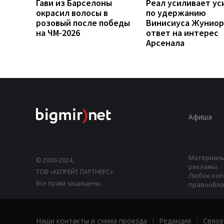
Гави из Барселоны
Реал усиливает ус
окрасил волосы в
по удержанию
розовый после победы
Винисиуса Жуниор
на ЧМ-2026
ответ на интерес
Арсенала
Афиша
Материалы,
© 2000-2024,
рекламы.
ТОВ «КЕПРЕЙТ ПАРТНЕРС».
Любое коп
Все права защищены.
правооблад
Наши контакты и схема проезда
|
Редакция
|
Связа