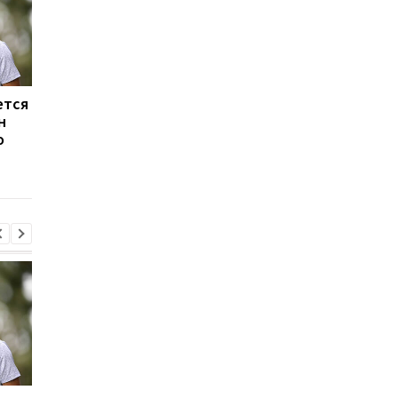
ется
Алонсо в переговорах о
Ливерпуль и ПСЖ: би
н
мегаконтракте: в
за Барколя
о
погоне за звездами
продолжается, цена
Формулы-1
вопроса - 150
миллионов евро