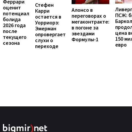
Феррари
Стефен
оценит
Ливерп
Алонсо в
Карри
потенциал
ПСЖ: б
переговорах о
остается в
болида
Барко
мегаконтракте:
Уорриорз:
2026 года
продо
в погоне за
Эмерман
после
цена в
звездами
опровергает
текущего
150 ми
Формулы-1
слухи о
сезона
евро
переходе