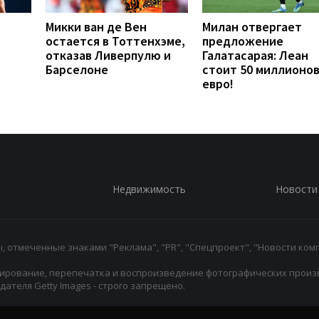
Микки ван де Вен
Милан отвергает
остается в Тоттенхэме,
предложение
отказав Ливерпулю и
Галатасарая: Леан
Барселоне
стоит 50 миллионо
евро!
Недвижимость
Новости
 отмеченные знаками "Реклама", "PR", "Спецпроект", "Новости комп
ирование, перепечатка и воспроизведение фотографических произ
ателя Getty Images - строго запрещено.