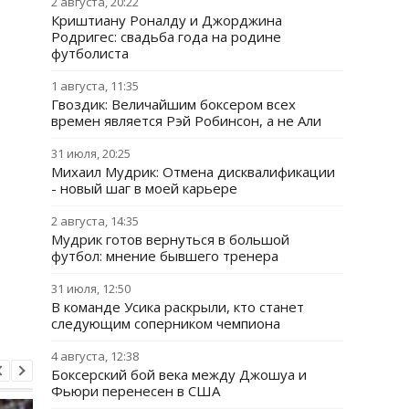
2 августа, 20:22
Криштиану Роналду и Джорджина
Родригес: свадьба года на родине
футболиста
1 августа, 11:35
Гвоздик: Величайшим боксером всех
времен является Рэй Робинсон, а не Али
31 июля, 20:25
Михаил Мудрик: Отмена дисквалификации
- новый шаг в моей карьере
2 августа, 14:35
Мудрик готов вернуться в большой
футбол: мнение бывшего тренера
31 июля, 12:50
В команде Усика раскрыли, кто станет
следующим соперником чемпиона
4 августа, 12:38
Боксерский бой века между Джошуа и
Фьюри перенесен в США