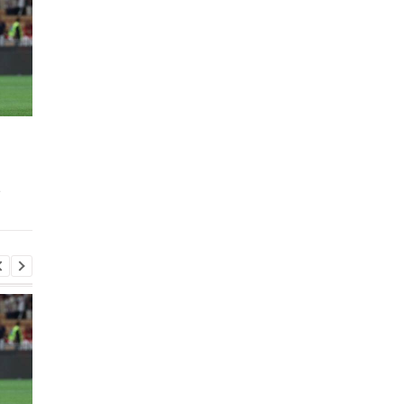
Винисиус Жуниор
ПСЖ приобрел винге
продлил контракт с
Манеса Аклиуша за 5
Реалом до 2032 года
миллионов евро
в