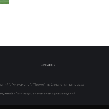
Винисиус Жуниор
ПСЖ приобрел винге
продлил контракт с
Манеса Аклиуша за 5
Реалом до 2032 года
миллионов евро
в
Финансы
аний", "Актуально", "Промо", публикуются на правах
ведений и/или аудиовизуальных произведений