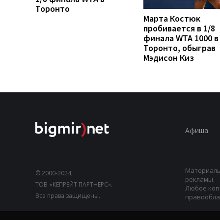
Торонто
Марта Костюк
пробивается в 1/8
финала WTA 1000 в
Торонто, обыграв
Мэдисон Киз
Афиша
Материалы,
© 2000-2024,
рекламы.
ТОВ «КЕПРЕЙТ ПАРТНЕРС».
Любое коп
Все права защищены.
правооблад