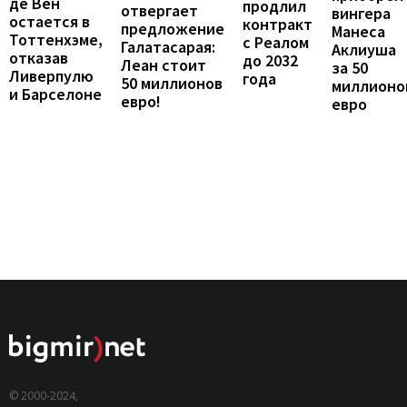
де Вен
продлил
отвергает
вингера
остается в
контракт
предложение
Манеса
Тоттенхэме,
с Реалом
Галатасарая:
Аклиуша
отказав
до 2032
Леан стоит
за 50
Ливерпулю
года
50 миллионов
миллионо
и Барселоне
евро!
евро
© 2000-2024,