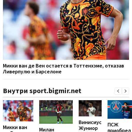
Микки ван де Вен остается в Тоттенхэме, отказав
Ливерпулю и Барселоне
Внутри sport.bigmir.net
Винисиус
ПСЖ
Микки ван
Жуниор
Милан
приобрел