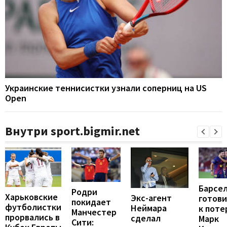
Украинские теннисистки узнали соперниц на US
Open
Внутри sport.bigmir.net
Барсе
Родри
Харьковские
Экс-агент
готови
покидает
футболистки
Неймара
к поте
Манчестер
прорвались в
сделал
Марк
Сити: