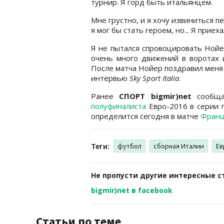
турнир. Я горд быть итальянцем.
Мне грустно, и я хочу извиниться п
я мог бы стать героем, но... Я прие
Я не пытался спровоцировать Нойе
очень много движений в воротах и
После матча Нойер поздравил меня и
интервью
Sky Sport Italia
.
Ранее
СПОРТ bigmir)net
сообща
полуфиналиста
Евро-2016 в серии 
определится сегодня в матче
Франц
Теги:
футбол
сборная Италии
Ев
Не пропусти другие интересные с
bigmir)net в facebook
Статьи по теме