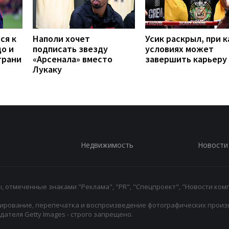
ся к
Наполи хочет
Усик раскрыл, при к
до и
подписать звезду
условиях может
грани
«Арсенала» вместо
завершить карьеру
Лукаку
Недвижимость
Новости
 отмеченные знаками "Реклама", "PR", "Спецпроект", "Новости комп
ирование, перепечатка и воспроизведение фотографических произ
ателя Getty Images - строго запрещено.