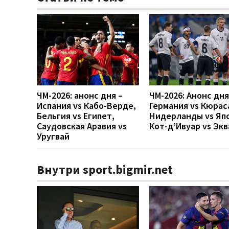
ЧМ-2026: анонс дня –
ЧМ-2026: Анонс дн
Испания vs Кабо-Верде,
Германия vs Кюрас
Бельгия vs Египет,
Нидерланды vs Яп
Саудовская Аравия vs
Кот-д’Ивуар vs Эк
Уругвай
Внутри sport.bigmir.net