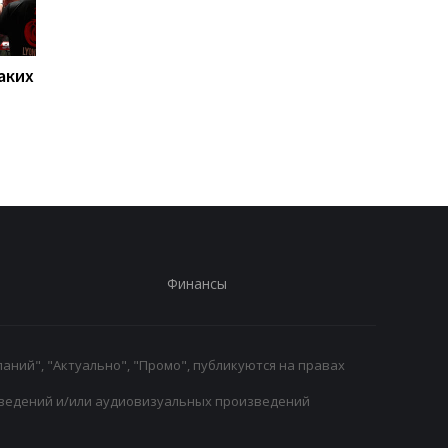
аких
Нойер: Бавария готова к
Алонсо готовится к
новому сезону после
массовому распрод
победы над Астон
игроков Челси в лет
Виллой
трансферное окно
Финансы
аний", "Актуально", "Промо", публикуются на правах
ведений и/или аудиовизуальных произведений