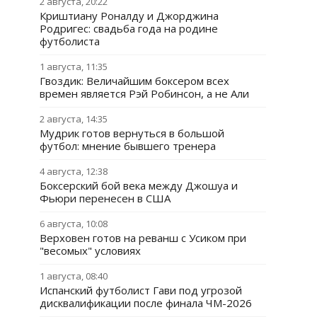
2 августа, 20:22
Криштиану Роналду и Джорджина
Родригес: свадьба года на родине
футболиста
1 августа, 11:35
Гвоздик: Величайшим боксером всех
времен является Рэй Робинсон, а не Али
2 августа, 14:35
Мудрик готов вернуться в большой
футбол: мнение бывшего тренера
4 августа, 12:38
Боксерский бой века между Джошуа и
Фьюри перенесен в США
6 августа, 10:08
Верховен готов на реванш с Усиком при
"весомых" условиях
1 августа, 08:40
Испанский футболист Гави под угрозой
дисквалификации после финала ЧМ-2026