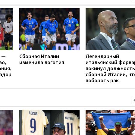
я —
Сборная Италии
Легендарный
ао,
изменила логотип
итальянский форва
ония,
покинул должность
вадор
сборной Италии, ч
побороть рак