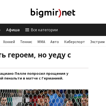
о
Афиша
Все категории
Хоккей
Теннис
ММА
Авто
Киберспорт
Экстрим
ть героем, но уеду с
ациано Пелле попросил прощения у
й пенальти в матче с Германией.