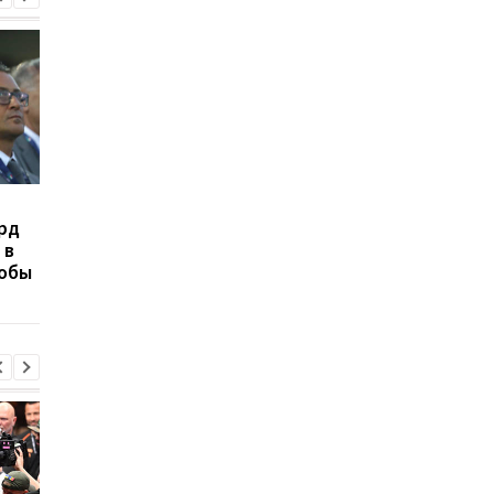
Жеребьевка стыковых
УПЛ перенесла матч
рд
матчей Лиги
Заря - Колос на
 в
конференций: онлайн-
неопределенный ср
тобы
трансляция