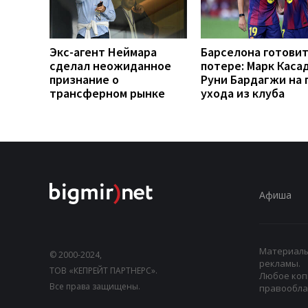
Экс-агент Неймара
Барселона готовит
сделал неожиданное
потере: Марк Каса
признание о
Руни Бардагжи на 
трансферном рынке
ухода из клуба
Афиша
Материалы,
© 2000-2024,
рекламы.
ТОВ «КЕПРЕЙТ ПАРТНЕРС».
Любое коп
Все права защищены.
правооблад