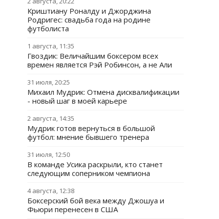
2 августа, 20:22
Криштиану Роналду и Джорджина
Родригес: свадьба года на родине
футболиста
1 августа, 11:35
Гвоздик: Величайшим боксером всех
времен является Рэй Робинсон, а не Али
31 июля, 20:25
Михаил Мудрик: Отмена дисквалификации
- новый шаг в моей карьере
2 августа, 14:35
Мудрик готов вернуться в большой
футбол: мнение бывшего тренера
31 июля, 12:50
В команде Усика раскрыли, кто станет
следующим соперником чемпиона
4 августа, 12:38
Боксерский бой века между Джошуа и
Фьюри перенесен в США