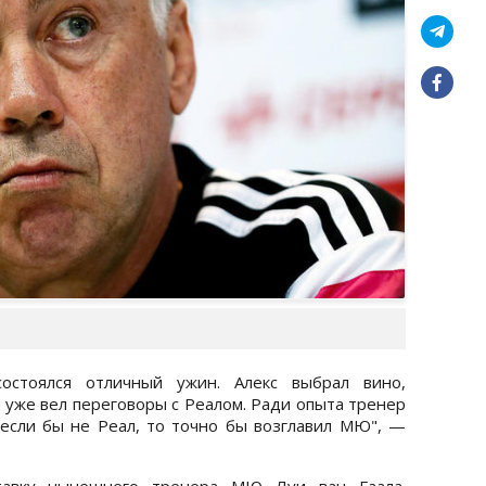
стоялся отличный ужин. Алекс выбрал вино,
 уже вел переговоры с Реалом. Ради опыта тренер
если бы не Реал, то точно бы возглавил МЮ", —
тавку нынешнего тренера МЮ Луи ван Гаала.