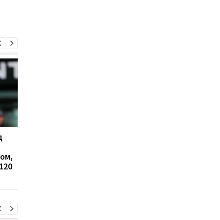
д
Звезда сборной
Реал составил шорт
Нидерландов изъявил
лист кандидатов на
ом,
желание перейти в
замену Анчелотти
120
Манчестер Юнайтед