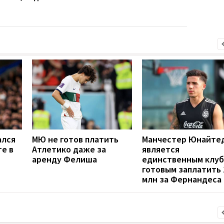
ался
МЮ не готов платить
Манчестер Юнайте
е в
Атлетико даже за
является
аренду Фелиша
единственным клуб
готовым заплатить 
млн за Фернандеса