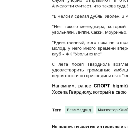
Анчелотти считает, что такова суд
"В Челси я сделал дубль. Уволен. В 
"Нет такого менеджера, который
увольняли, Липпи, Сакки, Моуриньо,
"Единственный, кого пока не отпр
молод, у него много времени впер
клуб – ФК "Увольнение".
С лета Хосеп Гвардиола возгл
удовлетворить громадные амбиц
вероятности он присоединится к "кл
Напомним, ранее
СПОРТ bigmir)
Хосепа Гвардиолу, который в свою
Теги:
Реал Мадрид
Манчестер Юна
Не пропусти другие интересные с