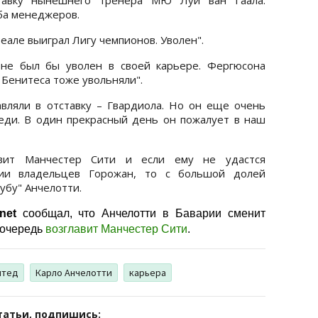
ьба менеджеров.
Реале выиграл Лигу чемпионов. Уволен".
 не был бы уволен в своей карьере. Фергюсона
 Бенитеса тоже увольняли".
авляли в отставку – Гвардиола. Но он еще очень
еди. В один прекрасный день он пожалует в наш
авит Манчестер Сити и если ему не удастся
ии владельцев Горожан, то с большой долей
убу" Анчелотти.
net
сообщал, что Анчелотти в Баварии сменит
 очередь
возглавит Манчестер Сити
.
йтед
Карло Анчелотти
карьера
татьи, подпишись: