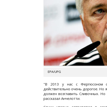
EPA/UPG
"В 2013 у нас с Фергюсоном со
действительно очень дорогое. Но я
должен возглавить Сливочных. Но 
рассказал Анчелотти.
Слухи упорно отправляют в отс