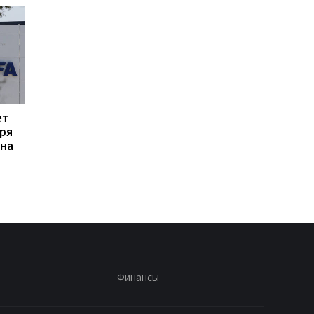
ет
Формула-1 и энергия:
Эвертон привлекает
ря
почему гонщики не
силу Арсенала:
 на
контролируют
Кристиан Нергор
полностью энергию?
становится новым
полузащитником кл
Финансы