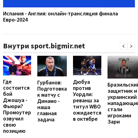
Испания - Англия: онлайн-трансляция финала
Евро-2024
Внутри sport.bigmir.net
Где
Дюбуа
Гурбанов:
Бразильски
состоится
против
Подготовка
защитник и
бой
Уордли:
к матчу с
украинский
Джошуа -
реванш за
Динамо -
нападающи
Фьюри?
титул WBO
наша
стали
Промоутер
ожидается
главная
игроками
озвучил
в октябре
задача
Зари
свою
позицию