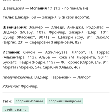
Швейцария —
Испания
1:1 (1:3 – по пенальти)
Голы:
Шакири, 68 — Закария, 8 (в свои ворота).
Швейцария:
Зоммер — Элведи, Аканджи, Родригес —
Видмер (Мбабу, 101), Фройлер, Закария (Шер, 101),
Цубер (Фасснахт, 90+1) — Шакири (Соу, 81), Эмболо
(Варгас, 23) — Сеферович (Гавранович, 82).
Испания:
Симон — Аспиликуэта, Ляпорт, П. Торрес
(Алькантара, 113), Альба — Коке (М. Льоренте, 90+1),
Бускетс, Педри (Родри, 119) — Ф. Торрес (Оярсабаль, 91),
Мората (Морено, 54), Сарабия (Ольмо, 46).
Предупреждения:
Видмер, Гавранович — Ляпорт.
Удаление:
Фройлер.
Теги:
сборная Испании
сборная Швейцарии
отчёт о матче