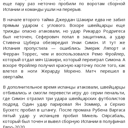
еще пару раз неточно пробили по воротам сборной
Испании и команды ушли на перерыв.
В начале второго тайма Джердан Шакири едва не забил
прямым ударом с углового. Вскоре швейцарцы еще
трижды опасно атаковали, но удар Рикардо Родригеса
был неточен, Сеферович попал в защитника, а удар
Стивена Цубера обезвредил Унаи Симон. И тут же
Испания пропустила — ошиблись Эмерик Ляпорт и
Ферран Торрес, чем и воспользовался Ремо Фройлер,
который отдал мяч Шакири, который переиграл Симона. А
вскоре Фройлер получил красную карточку после того, как
влетел в ноги Жерарду Морено. Матч перешел в
овертайм.
В дополнительное время испанцы атаковали, швейцарцы
отбивались и смогли перевести игру до серии пенальти,
где Симон отразил три удара швейцарских футболистов
подряд. Один удар парировал Ян Зоммер, а Серхио
Бускетс пробил в штангу. После промаха Рубена Варгаса
пятый удар у испанцев пробил Микель Оярсабаль,
который был точен и вывел сборную Испании в полуфинал
Евро-2020.