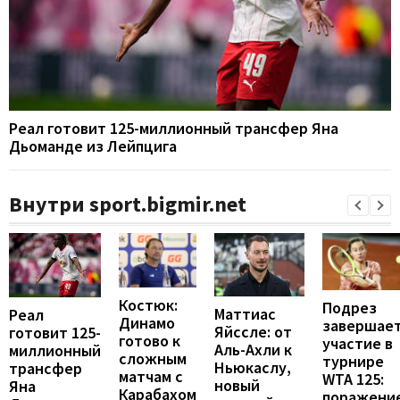
Реал готовит 125-миллионный трансфер Яна
Дьоманде из Лейпцига
Внутри sport.bigmir.net
Костюк:
Подрез
Маттиас
Реал
Динамо
завершае
Яйссле: от
готовит 125-
готово к
участие в
Аль-Ахли к
миллионный
сложным
турнире
Ньюкаслу,
трансфер
матчам с
WTA 125:
новый
Яна
Карабахом
поражени