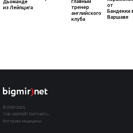
главный
Дьоманде
от
тренер
из Лейпцига
Бандекки 
английского
Варшаве
клуба
© 2000-2024,
ТОВ «КЕПРЕЙТ ПАРТНЕРС».
Все права защищены.