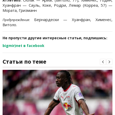
Облак — Ариас (Витоло, 77), Хименес, Годин,
Атлетико:
Хуанфран — Сауль, Коке, Родри, Лемар (Корреа, 57) —
Мората, Гризманн
Бернардески — Хуанфран, Хименес,
Предупреждения:
Витоло.
Не пропусти другие интересные статьи, подпишись:
bigmir)net в facebook
Статьи по теме