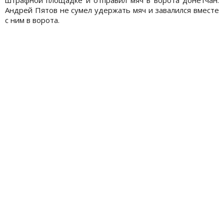
штрафной площадке и отправил мяч в ворота донетчан.
Андрей Пятов не сумел удержать мяч и завалился вместе
с ним в ворота.