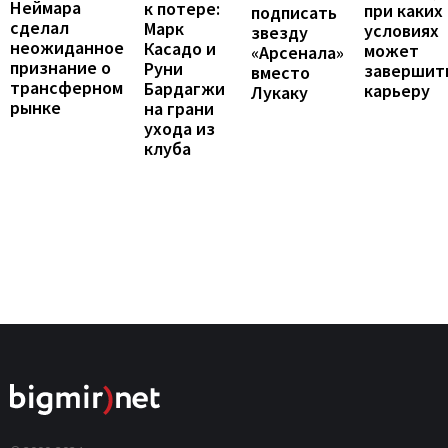
Неймара
к потере:
при каких
подписать
сделал
Марк
условиях
звезду
неожиданное
Касадо и
может
«Арсенала»
признание о
Руни
завершит
вместо
трансферном
Бардагжи
карьеру
Лукаку
рынке
на грани
ухода из
клуба