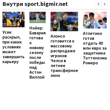
Внутри sport.bigmir.net
Нойер:
Усик
Бавария
Атлетико
Алонсо
раскрыл,
готова
готов
готовится к
при каких
к
отдать 40
массовому
условиях
новому
млн евро за
распродаже
может
сезону
защитника
игроков
завершить
после
Тоттенхэма
Челси в
карьеру
победы
Ромеро
летнее
над
трансферное
Астон
окно
Виллой