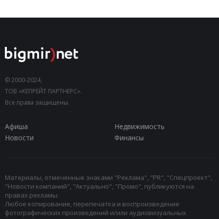
© 2000-2024,
ТОВ «КЕПРЕЙТ ПАРТНЕРС».
Все права защищены.
Афиша
Недвижимость
Новости
Финансы
Материалы, отмеченные знаками "Реклама", "PR", "Спецпроект",
"Новости компаний", "Актуально", "Промо", публикуются на
правах рекламы.
Любое копирование, перепечатка и воспроизведение
фотографических произведений и/или аудиовизуальных