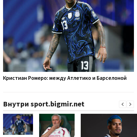
Кристиан Ромеро: между Атлетико и Барселоной
Внутри sport.bigmir.net