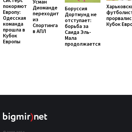
Систерс
Усман
покоряют
Харьковск
Диоманде
Боруссия
Европу:
футболис
переходит
Дортмунд не
Одесская
прорвалис
из
отступает:
команда
Кубок Евр
Спортинга
борьба за
прошла в
в АПЛ
Саида Эль-
Кубок
Мала
Европы
продолжается