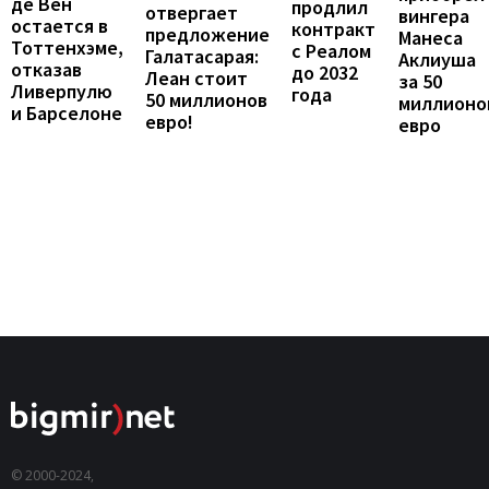
де Вен
продлил
отвергает
вингера
остается в
контракт
предложение
Манеса
Тоттенхэме,
с Реалом
Галатасарая:
Аклиуша
отказав
до 2032
Леан стоит
за 50
Ливерпулю
года
50 миллионов
миллионо
и Барселоне
евро!
евро
© 2000-2024,