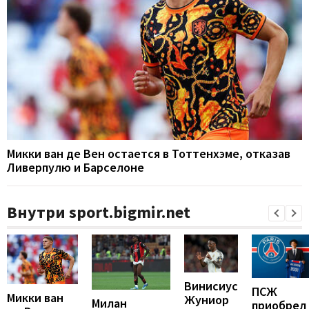
Микки ван де Вен остается в Тоттенхэме, отказав
Ливерпулю и Барселоне
Внутри sport.bigmir.net
Винисиус
ПСЖ
Микки ван
Жуниор
Милан
приобрел