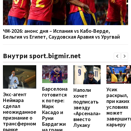
ЧМ-2026: анонс дня – Испания vs Кабо-Верде,
Бельгия vs Египет, Саудовская Аравия vs Уругвай
Внутри sport.bigmir.net
Барселона
Усик
Наполи
Экс-агент
готовится
раскрыл,
хочет
Неймара
к потере:
при каких
подписать
сделал
Марк
условиях
звезду
неожиданное
Касадо и
может
«Арсенала»
признание о
Руни
завершит
вместо
трансферном
Бардагжи
карьеру
Лукаку
рынке
на грани