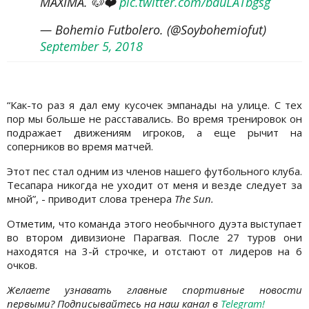
MÁXIMA. 🐶❤️
pic.twitter.com/bauLATbgsg
— Bohemio Futbolero. (@Soybohemiofut)
September 5, 2018
“Как-то раз я дал ему кусочек эмпанады на улице. С тех
пор мы больше не расставались. Во время тренировок он
подражает движениям игроков, а еще рычит на
соперников во время матчей.
Этот пес стал одним из членов нашего футбольного клуба.
Тесапара никогда не уходит от меня и везде следует за
мной”, - приводит слова тренера
The Sun.
Отметим, что команда этого необычного дуэта выступает
во втором дивизионе Парагвая. После 27 туров они
находятся на 3-й строчке, и отстают от лидеров на 6
очков.
Желаете узнавать главные спортивные новости
первыми? Подписывайтесь на наш канал в
Telegram!