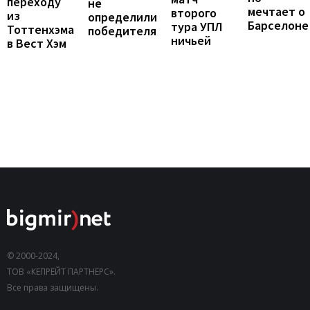
переходу
не
мечтает о
второго
из
определили
Барселоне
тура УПЛ
Тоттенхэма
победителя
ничьей
в Вест Хэм
© 2000-2024,
ТОВ «КЕПРЕЙТ ПАРТНЕРС».
Все права защищены.