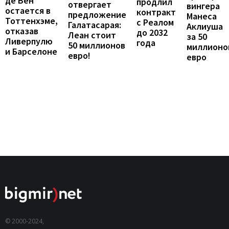
де Вен
продлил
отвергает
вингера
остается в
контракт
предложение
Манеса
Тоттенхэме,
с Реалом
Галатасарая:
Аклиуша
отказав
до 2032
Леан стоит
за 50
Ливерпулю
года
50 миллионов
миллионо
и Барселоне
евро!
евро
© 2000-2024,