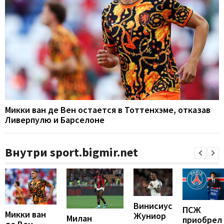
Микки ван де Вен остается в Тоттенхэме, отказав
Ливерпулю и Барселоне
Внутри sport.bigmir.net
Винисиус
ПСЖ
Микки ван
Жуниор
Милан
приобрел