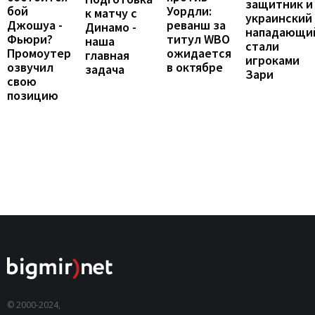
защитник и
бой
Уордли:
к матчу с
украинский
Джошуа -
реванш за
Динамо -
нападающи
Фьюри?
титул WBO
наша
стали
Промоутер
ожидается
главная
игроками
озвучил
в октябре
задача
Зари
свою
позицию
© 2000-2024,