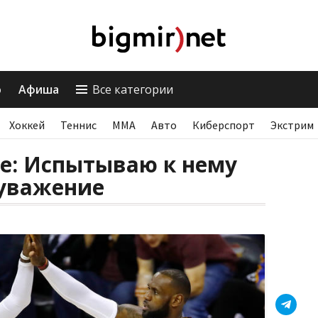
о
Афиша
Все категории
Хоккей
Теннис
ММА
Авто
Киберспорт
Экстрим
е: Испытываю к нему
уважение