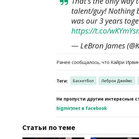
That's the only way t
talent/guy! Nothing 
was our 3 years tog
https://t.co/wKYmY
— LeBron James (@K
Ранее сообщалось, что Кайри Ирви
Теги:
Баскетбол
Леброн Джеймс
Не пропусти другие интересные с
bigmir)net в facebook
Статьи по теме