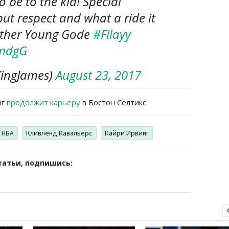
o be to the kid! Special
but respect and what a ride it
ether Young Gode
#Filayy
smdgG
ingJames)
August 23, 2017
нг
продолжит карьеру
в Бостон Селтикс.
НБА
Кливленд Кавальерс
Кайри Ирвинг
татьи, подпишись: