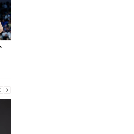
ь
Ушел из жизни первый
Известный бренд об
тренер ЛеБрона в НБА
может подписать
контракт с Ирвингом
после его разрыва с
Nike