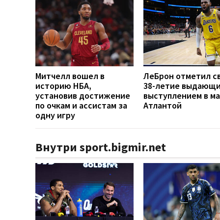
Митчелл вошел в
ЛеБрон отметил с
историю НБА,
38-летие выдающ
установив достижение
выступлением в ма
по очкам и ассистам за
Атлантой
одну игру
Внутри sport.bigmir.net