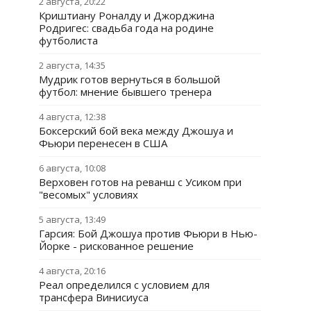
2 августа, 20:22
Криштиану Роналду и Джорджина
Родригес: свадьба года на родине
футболиста
2 августа, 14:35
Мудрик готов вернуться в большой
футбол: мнение бывшего тренера
4 августа, 12:38
Боксерский бой века между Джошуа и
Фьюри перенесен в США
6 августа, 10:08
Верховен готов на реванш с Усиком при
"весомых" условиях
5 августа, 13:49
Гарсия: Бой Джошуа против Фьюри в Нью-
Йорке - рискованное решение
4 августа, 20:16
Реал определился с условием для
трансфера Винисиуса