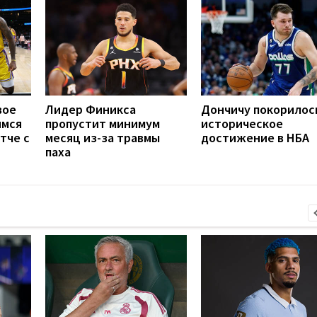
вое
Лидер Финикса
Дончичу покорилос
имся
пропустит минимум
историческое
тче с
месяц из-за травмы
достижение в НБА
паха