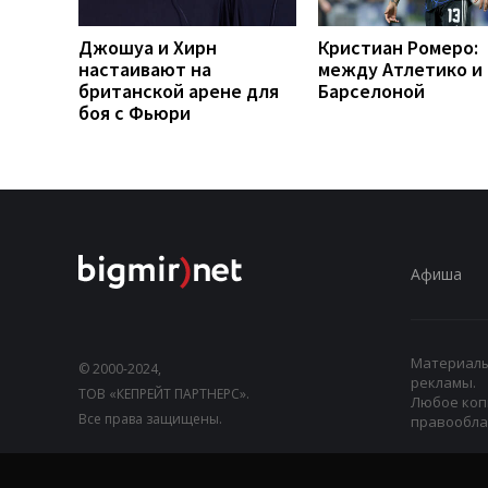
Джошуа и Хирн
Кристиан Ромеро:
настаивают на
между Атлетико и
британской арене для
Барселоной
боя с Фьюри
Афиша
Материалы,
© 2000-2024,
рекламы.
ТОВ «КЕПРЕЙТ ПАРТНЕРС».
Любое коп
Все права защищены.
правооблад