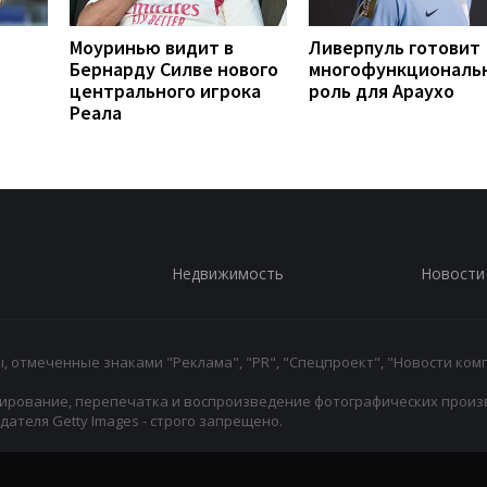
Моуринью видит в
Ливерпуль готовит
Бернарду Силве нового
многофункциональ
центрального игрока
роль для Араухо
Реала
Недвижимость
Новости
 отмеченные знаками "Реклама", "PR", "Спецпроект", "Новости комп
ирование, перепечатка и воспроизведение фотографических произ
ателя Getty Images - строго запрещено.