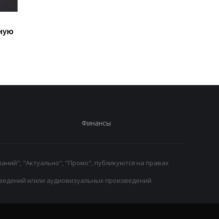
Ушел из жизни Хорхе
Свитолина шагнула 
ную
Месси, отец Лионеля
четвертьфинал WTA
Месси
1000, обыграв
Анисимову
Финансы
аний", "Актуально", "Промо", публикуются на правах
ведений и/или аудиовизуальных произведений